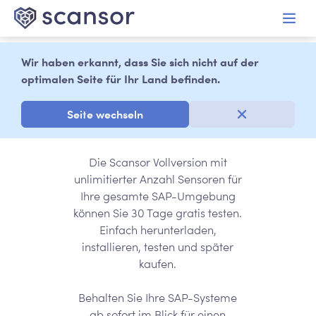
alt springen
Wir haben erkannt, dass Sie sich nicht auf der
optimalen Seite für Ihr Land befinden.
Jetzt 30 Tage
gratis testen
Seite wechseln
Die Scansor Vollversion mit
unlimitierter Anzahl Sensoren für
Ihre gesamte SAP-Umgebung
können Sie 30 Tage gratis testen.
Einfach herunterladen,
installieren, testen und später
kaufen.
Behalten Sie Ihre SAP-Systeme
ab sofort im Blick für einen