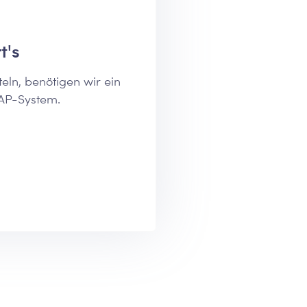
t's
eln, benötigen wir ein
AP-System.