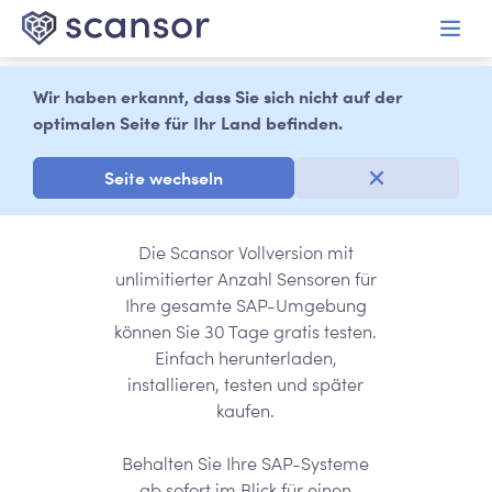
alt springen
Wir haben erkannt, dass Sie sich nicht auf der
optimalen Seite für Ihr Land befinden.
Jetzt 30 Tage
gratis testen
Seite wechseln
Die Scansor Vollversion mit
unlimitierter Anzahl Sensoren für
Ihre gesamte SAP-Umgebung
können Sie 30 Tage gratis testen.
Einfach herunterladen,
installieren, testen und später
kaufen.
Behalten Sie Ihre SAP-Systeme
ab sofort im Blick für einen